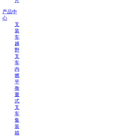
片
产品中
心
叉
装
车
越
野
叉
车
内
燃
平
衡
重
式
叉
车
集
装
箱