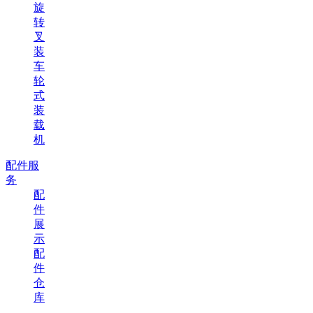
旋
转
叉
装
车
轮
式
装
载
机
配件服
务
配
件
展
示
配
件
仓
库