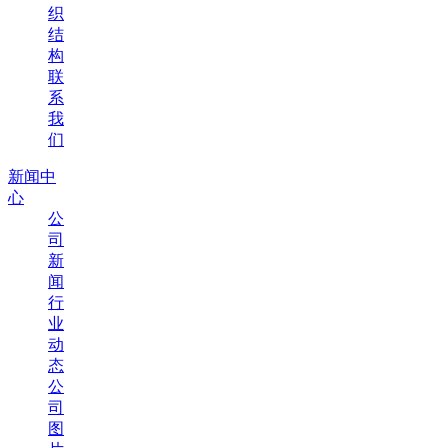
织
结
构
联
系
我
们
新闻中
心
公
司
新
闻
行
业
动
态
公
司
图