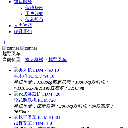
销售服务
保修条例
用户须知
保养规范
人力资源
联系我们

越野叉车
当前位置：
福大机械
>
越野叉车
夹木机 FDM 779J-10
​整机重量：
31000kg
​额定载荷：
10000kg
​发动机：
WD10G270E201
​卸载高度：
3200mm
轮式装载机 FDM 720
​整机重量：
​额定载荷：
2000kg
​发动机：
​卸载高度：
2650mm
越野叉车 FDM 8150T