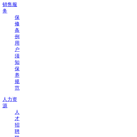
销售服
务
保
修
条
例
用
户
须
知
保
养
规
范
人力资
源
人
才
招
聘