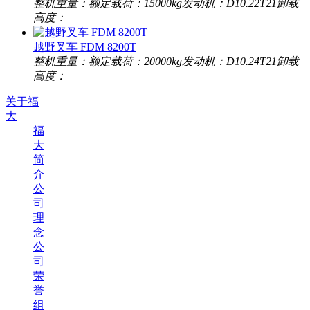
​整机重量：
​额定载荷：
15000kg
​发动机：
D10.22T21
​卸载
高度：
越野叉车 FDM 8200T
​整机重量：
​额定载荷：
20000kg
​发动机：
D10.24T21
​卸载
高度：
关于福
大
福
大
简
介
公
司
理
念
公
司
荣
誉
组